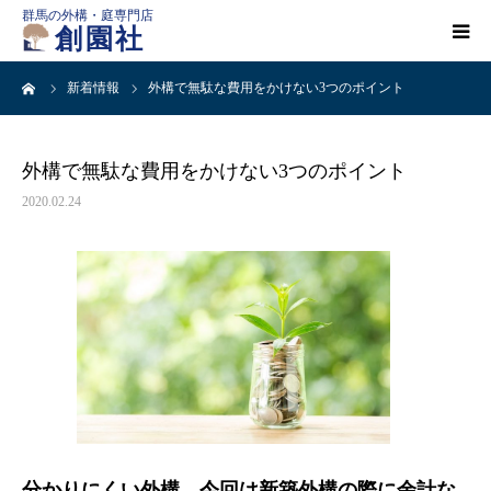
群馬の外構・庭専門店
創園社
ーム
新着情報
外構で無駄な費用をかけない3つのポイント
HOME
施工事例一覧
外構で無駄な費用をかけない3つのポイント
2020.02.24
店舗案内
会社概要
創園社とは
ご依頼の流れ
分かりにくい外構。今回は新築外構の際に余計な