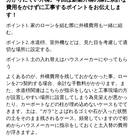
費用をかけずに工事するポイントをお伝えしま
お客様の声
す！
ポイント1. 家のローンを組む際に外構費用も一緒に組
新着情報
む。
ポイント2. 水道枡、室外機などは、見た目を考慮して適
お問合せ
切な場所に設定する。
ポイント3. 土の入れ替えはハウスメーカーにやってもら
う
よくあるのが、外構費用を残しておかなかった事。ロー
ンを2つ契約する場合、余計な手数料がかかります。ま
た、水道枡関連はこちらが指示をしないと工事現場の方
が設置しやすい場所に設置してしまう為見栄えが悪かっ
たり、カーポートなどの柱が埋め込めないケースもでて
きます。土は、”ガラ”とよばれるゴミや石が入った状態
の土をそのまま残されるケース。頻発していますので初
めからハウスメーカーに指示をしておくと土入替の費用
が浮きますよ。