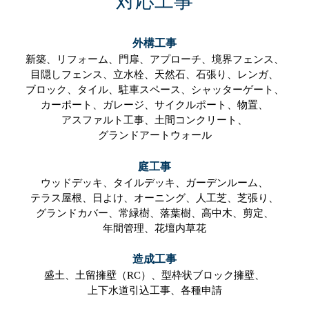
対応工事
外構工事
新築、
リフォーム、
門扉、
アプローチ、
境界フェンス、
目隠しフェンス、
立水栓、
天然石、
石張り、
レンガ、
ブロック、
タイル、
駐車スペース、
シャッターゲート、
カーポート、
ガレージ、
サイクルポート、
物置、
アスファルト工事、
土間コンクリート、
グランドアートウォール
庭工事
ウッドデッキ、
タイルデッキ、
ガーデンルーム、
テラス屋根、
日よけ、
オーニング、
人工芝、
芝張り、
グランドカバー、
常緑樹、
落葉樹、
高中木、
剪定、
年間管理、
花壇内草花
造成工事
盛土、
土留擁壁（RC）、
型枠状ブロック擁壁、
上下水道引込工事、
各種申請