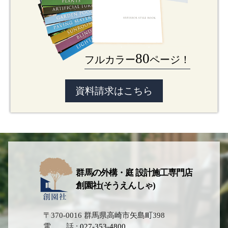
80
フルカラー
ページ！
資料請求はこちら
群馬の外構・庭 設計施工専門店
創園社(そうえんしゃ)
〒370-0016 群馬県高崎市矢島町398
電 話 :
027-353-4800