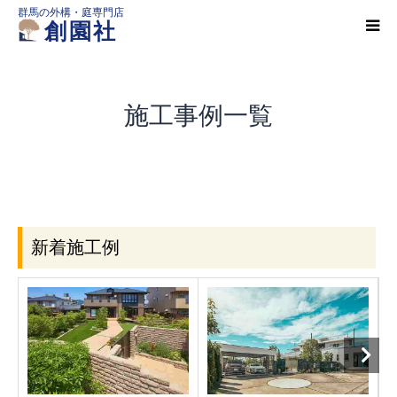
群馬の外構・庭専門店
創園社
HOME
施工事例一覧
施工事例一覧
店舗案内
新着施工例
会社概要
創園社とは
ご依頼の流れ