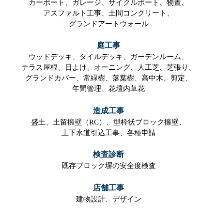
カーポート、
ガレージ、
サイクルポート、
物置、
アスファルト工事、
土間コンクリート、
グランドアートウォール
庭工事
ウッドデッキ、
タイルデッキ、
ガーデンルーム、
テラス屋根、
日よけ、
オーニング、
人工芝、
芝張り、
グランドカバー、
常緑樹、
落葉樹、
高中木、
剪定、
年間管理、
花壇内草花
造成工事
盛土、
土留擁壁（RC）、
型枠状ブロック擁壁、
上下水道引込工事、
各種申請
検査診断
既存ブロック塀の安全度検査
店舗工事
建物設計、
デザイン