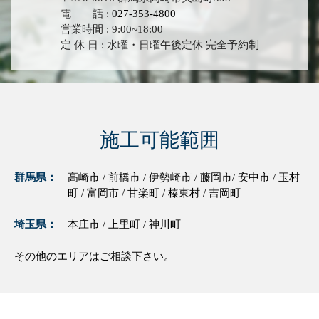
電 話 :
027-353-4800
営業時間 : 9:00~18:00
定 休 日 : 水曜・日曜午後定休 完全予約制
施工可能範囲
群馬県：
高崎市 / 前橋市 / 伊勢崎市 / 藤岡市/ 安中市 / 玉村
町 / 富岡市 / 甘楽町 / 榛東村 / 吉岡町
埼玉県：
本庄市 / 上里町 / 神川町
その他のエリアはご相談下さい。