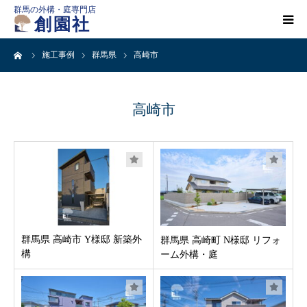
群馬の外構・庭専門店
創園社
ーム
施工事例
群馬県
高崎市
HOME
施工事例一覧
高崎市
店舗案内
会社概要
創園社とは
群馬県 高崎市 Y様邸 新築外
群馬県 高崎町 N様邸 リフォ
構
ーム外構・庭
ご依頼の流れ