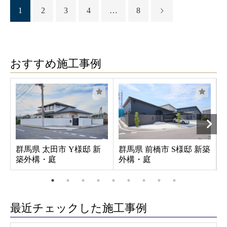
1
2
3
4
…
8
おすすめ施工事例
群馬県 太田市 Y様邸 新
群馬県 前橋市 S様邸 新築
築外構・庭
外構・庭
最近チェックした施工事例