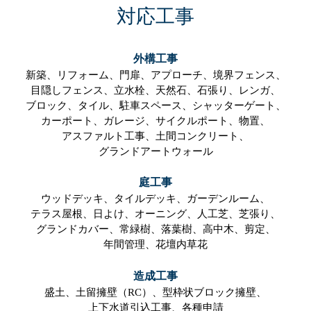
対応工事
外構工事
新築、
リフォーム、
門扉、
アプローチ、
境界フェンス、
目隠しフェンス、
立水栓、
天然石、
石張り、
レンガ、
ブロック、
タイル、
駐車スペース、
シャッターゲート、
カーポート、
ガレージ、
サイクルポート、
物置、
アスファルト工事、
土間コンクリート、
グランドアートウォール
庭工事
ウッドデッキ、
タイルデッキ、
ガーデンルーム、
テラス屋根、
日よけ、
オーニング、
人工芝、
芝張り、
グランドカバー、
常緑樹、
落葉樹、
高中木、
剪定、
年間管理、
花壇内草花
造成工事
盛土、
土留擁壁（RC）、
型枠状ブロック擁壁、
上下水道引込工事、
各種申請