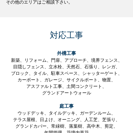
その他のエリアはご相談下さい。
対応工事
外構工事
新築、
リフォーム、
門扉、
アプローチ、
境界フェンス、
目隠しフェンス、
立水栓、
天然石、
石張り、
レンガ、
ブロック、
タイル、
駐車スペース、
シャッターゲート、
カーポート、
ガレージ、
サイクルポート、
物置、
アスファルト工事、
土間コンクリート、
グランドアートウォール
庭工事
ウッドデッキ、
タイルデッキ、
ガーデンルーム、
テラス屋根、
日よけ、
オーニング、
人工芝、
芝張り、
グランドカバー、
常緑樹、
落葉樹、
高中木、
剪定、
年間管理、
花壇内草花