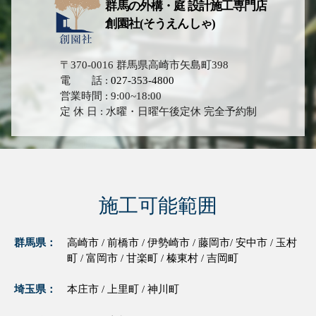
群馬の外構・庭 設計施工専門店
創園社(そうえんしゃ)
〒370-0016 群馬県高崎市矢島町398
電 話 :
027-353-4800
営業時間 : 9:00~18:00
定 休 日 : 水曜・日曜午後定休 完全予約制
施工可能範囲
群馬県：
高崎市 / 前橋市 / 伊勢崎市 / 藤岡市/ 安中市 / 玉村
町 / 富岡市 / 甘楽町 / 榛東村 / 吉岡町
埼玉県：
本庄市 / 上里町 / 神川町