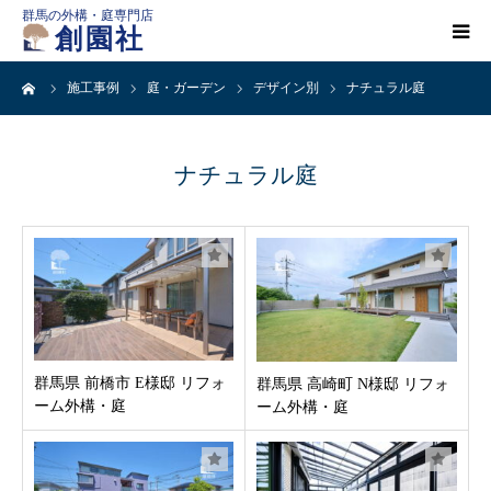
群馬の外構・庭専門店
創園社
ーム
施工事例
庭・ガーデン
デザイン別
ナチュラル庭
HOME
施工事例一覧
ナチュラル庭
店舗案内
会社概要
創園社とは
群馬県 前橋市 E様邸 リフォ
群馬県 高崎町 N様邸 リフォ
ーム外構・庭
ーム外構・庭
ご依頼の流れ