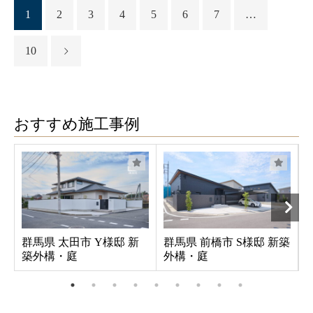
1
2
3
4
5
6
7
…
10
おすすめ施工事例
群馬県 太田市 Y様邸 新
群馬県 前橋市 S様邸 新築
築外構・庭
外構・庭