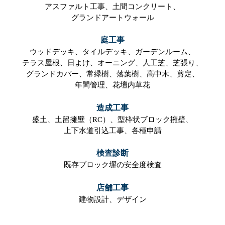
アスファルト工事、
土間コンクリート、
グランドアートウォール
庭工事
ウッドデッキ、
タイルデッキ、
ガーデンルーム、
テラス屋根、
日よけ、
オーニング、
人工芝、
芝張り、
グランドカバー、
常緑樹、
落葉樹、
高中木、
剪定、
年間管理、
花壇内草花
造成工事
盛土、
土留擁壁（RC）、
型枠状ブロック擁壁、
上下水道引込工事、
各種申請
検査診断
既存ブロック塀の安全度検査
店舗工事
建物設計、
デザイン