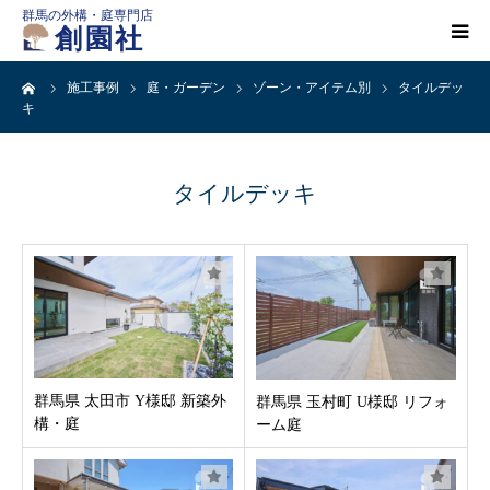
群馬の外構・庭専門店
創園社
ーム
施工事例
庭・ガーデン
ゾーン・アイテム別
タイルデッ
HOME
キ
施工事例一覧
タイルデッキ
店舗案内
会社概要
創園社とは
群馬県 太田市 Y様邸 新築外
群馬県 玉村町 U様邸 リフォ
構・庭
ーム庭
ご依頼の流れ