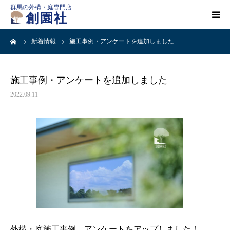
群馬の外構・庭専門店
創園社
ーム
新着情報
施工事例・アンケートを追加しました
HOME
施工事例一覧
施工事例・アンケートを追加しました
2022.09.11
店舗案内
会社概要
創園社とは
ご依頼の流れ
外構・庭施工事例、アンケートをアップしました！