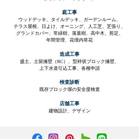
庭工事
ウッドデッキ、
タイルデッキ、
ガーデンルーム、
テラス屋根、
日よけ、
オーニング、
人工芝、
芝張り、
グランドカバー、
常緑樹、
落葉樹、
高中木、
剪定、
年間管理、
花壇内草花
造成工事
盛土、
土留擁壁（RC）、
型枠状ブロック擁壁、
上下水道引込工事、
各種申請
検査診断
既存ブロック塀の安全度検査
店舗工事
建物設計、
デザイン