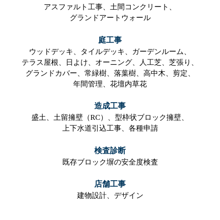
アスファルト工事、
土間コンクリート、
グランドアートウォール
庭工事
ウッドデッキ、
タイルデッキ、
ガーデンルーム、
テラス屋根、
日よけ、
オーニング、
人工芝、
芝張り、
グランドカバー、
常緑樹、
落葉樹、
高中木、
剪定、
年間管理、
花壇内草花
造成工事
盛土、
土留擁壁（RC）、
型枠状ブロック擁壁、
上下水道引込工事、
各種申請
検査診断
既存ブロック塀の安全度検査
店舗工事
建物設計、
デザイン