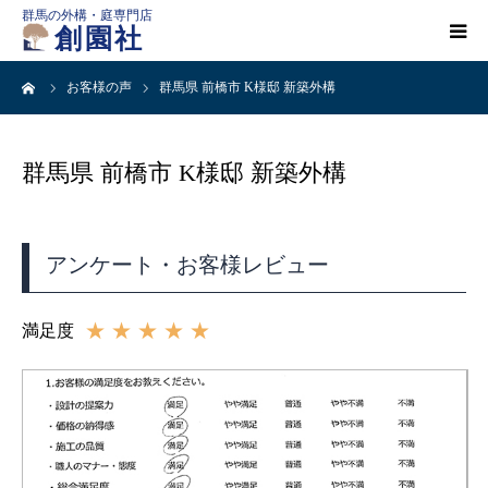
群馬の外構・庭専門店
創園社
ーム
お客様の声
群馬県 前橋市 K様邸 新築外構
HOME
施工事例一覧
群馬県 前橋市 K様邸 新築外構
店舗案内
アンケート・お客様レビュー
会社概要
★★★★★
満足度
創園社とは
ご依頼の流れ