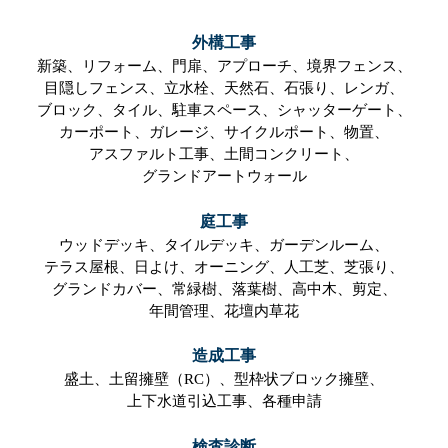
外構工事
新築、
リフォーム、
門扉、
アプローチ、
境界フェンス、
目隠しフェンス、
立水栓、
天然石、
石張り、
レンガ、
ブロック、
タイル、
駐車スペース、
シャッターゲート、
カーポート、
ガレージ、
サイクルポート、
物置、
アスファルト工事、
土間コンクリート、
グランドアートウォール
庭工事
ウッドデッキ、
タイルデッキ、
ガーデンルーム、
テラス屋根、
日よけ、
オーニング、
人工芝、
芝張り、
グランドカバー、
常緑樹、
落葉樹、
高中木、
剪定、
年間管理、
花壇内草花
造成工事
盛土、
土留擁壁（RC）、
型枠状ブロック擁壁、
上下水道引込工事、
各種申請
検査診断