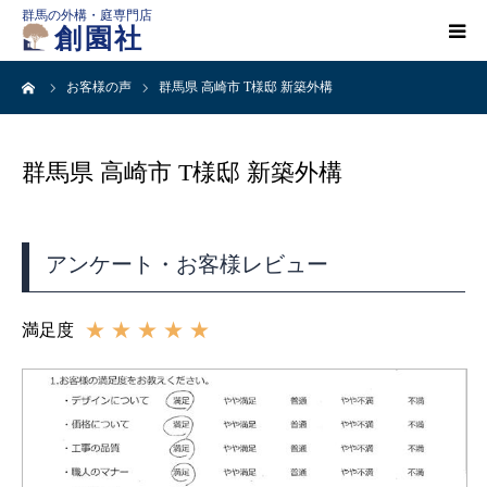
群馬の外構・庭専門店
創園社
ーム
お客様の声
群馬県 高崎市 T様邸 新築外構
HOME
施工事例一覧
群馬県 高崎市 T様邸 新築外構
店舗案内
アンケート・お客様レビュー
会社概要
★★★★★
満足度
創園社とは
ご依頼の流れ