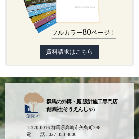
80
フルカラー
ページ！
資料請求はこちら
群馬の外構・庭 設計施工専門店
創園社(そうえんしゃ)
〒370-0016 群馬県高崎市矢島町398
電 話 :
027-353-4800