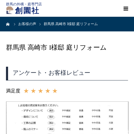
群馬の外構・庭専門店
創園社
ーム
お客様の声
群馬県 高崎市 I様邸 庭リフォーム
HOME
施工事例一覧
群馬県 高崎市 I様邸 庭リフォーム
店舗案内
アンケート・お客様レビュー
会社概要
★★★★★
満足度
創園社とは
ご依頼の流れ