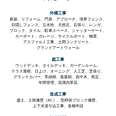
外構工事
新築、
リフォーム、
門扉、
アプローチ、
境界フェンス、
目隠しフェンス、
立水栓、
天然石、
石張り、
レンガ、
ブロック、
タイル、
駐車スペース、
シャッターゲート、
カーポート、
ガレージ、
サイクルポート、
物置、
アスファルト工事、
土間コンクリート、
グランドアートウォール
庭工事
ウッドデッキ、
タイルデッキ、
ガーデンルーム、
テラス屋根、
日よけ、
オーニング、
人工芝、
芝張り、
グランドカバー、
常緑樹、
落葉樹、
高中木、
剪定、
年間管理、
花壇内草花
造成工事
盛土、
土留擁壁（RC）、
型枠状ブロック擁壁、
上下水道引込工事、
各種申請