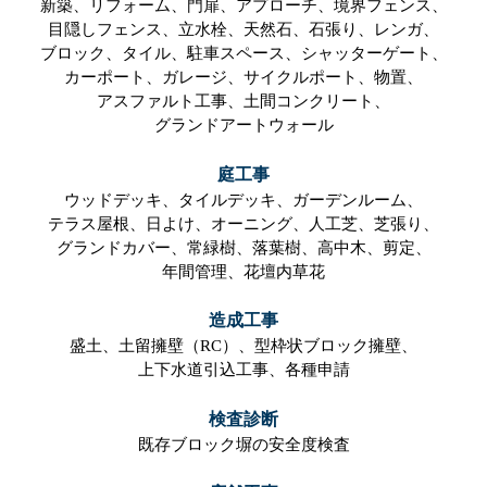
新築、
リフォーム、
門扉、
アプローチ、
境界フェンス、
目隠しフェンス、
立水栓、
天然石、
石張り、
レンガ、
ブロック、
タイル、
駐車スペース、
シャッターゲート、
カーポート、
ガレージ、
サイクルポート、
物置、
アスファルト工事、
土間コンクリート、
グランドアートウォール
庭工事
ウッドデッキ、
タイルデッキ、
ガーデンルーム、
テラス屋根、
日よけ、
オーニング、
人工芝、
芝張り、
グランドカバー、
常緑樹、
落葉樹、
高中木、
剪定、
年間管理、
花壇内草花
造成工事
盛土、
土留擁壁（RC）、
型枠状ブロック擁壁、
上下水道引込工事、
各種申請
検査診断
既存ブロック塀の安全度検査