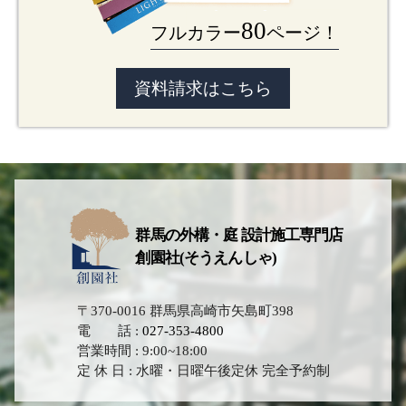
80
フルカラー
ページ！
資料請求はこちら
群馬の外構・庭 設計施工専門店
創園社(そうえんしゃ)
〒370-0016 群馬県高崎市矢島町398
電 話 :
027-353-4800
営業時間 : 9:00~18:00
定 休 日 : 水曜・日曜午後定休 完全予約制