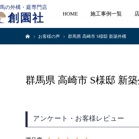
馬の外構・庭専門店
HOME
施工事例一覧
創園社
ホーム
お客様の声
群馬県 高崎市 S様邸 新築外構
群馬県 高崎市 S様邸 新
アンケート・お客様レビュー