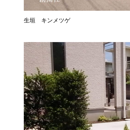
生垣 キンメツゲ