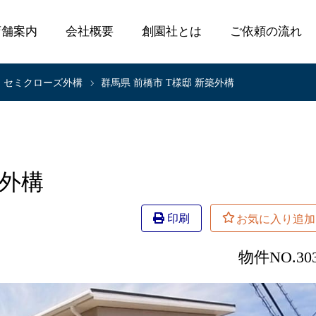
店舗案内
会社概要
創園社とは
ご依頼の流れ
セミクローズ外構
群馬県 前橋市 T様邸 新築外構
築外構
印刷
物件NO.30