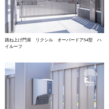
跳ね上げ門扉 リクシル オーバードアS4型 ハ
イルーフ