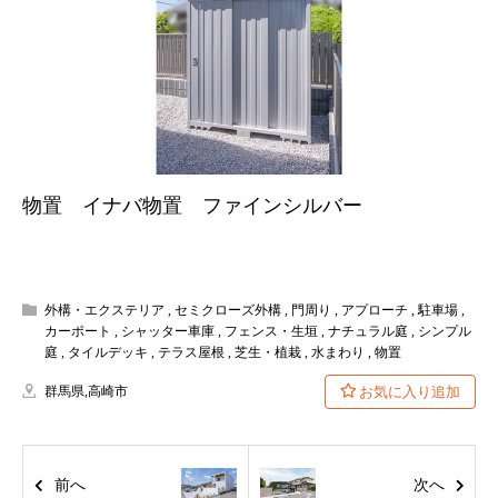
物置 イナバ物置 ファインシルバー
外構・エクステリア
,
セミクローズ外構
,
門周り
,
アプローチ
,
駐車場
,
カーポート
,
シャッター車庫
,
フェンス・生垣
,
ナチュラル庭
,
シンプル
庭
,
タイルデッキ
,
テラス屋根
,
芝生・植栽
,
水まわり
,
物置
群馬県
,
高崎市
前へ
次へ