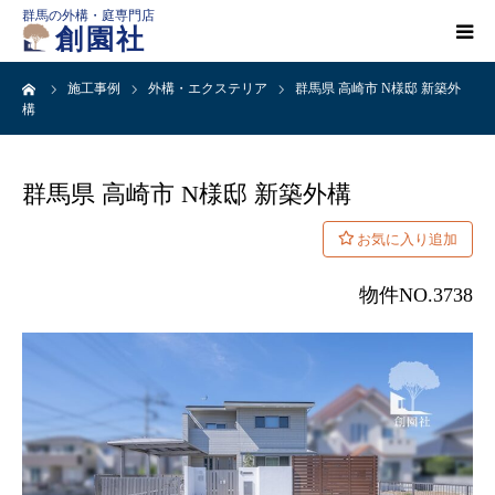
群馬の外構・庭専門店
創園社
ーム
施工事例
外構・エクステリア
群馬県 高崎市 N様邸 新築外
HOME
構
施工事例一覧
群馬県 高崎市 N様邸 新築外構
店舗案内
物件NO.3738
会社概要
創園社とは
ご依頼の流れ