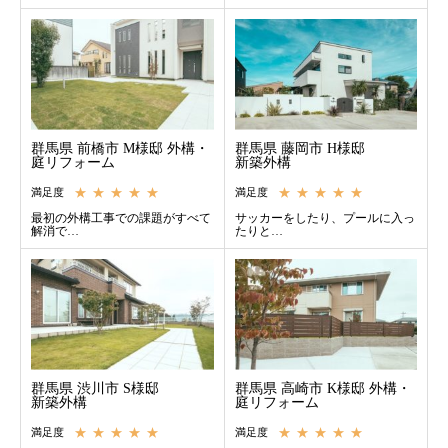
お客様の声
新着情報
群馬県 前橋市 M様邸 外構・
群馬県 藤岡市 H様邸
お問合せ
庭リフォーム
新築外構
★★★★★
★★★★★
満足度
満足度
最初の外構工事での課題がすべて
サッカーをしたり、プールに入っ
解消で…
たりと…
群馬県 渋川市 S様邸
群馬県 高崎市 K様邸 外構・
新築外構
庭リフォーム
★★★★★
★★★★★
満足度
満足度