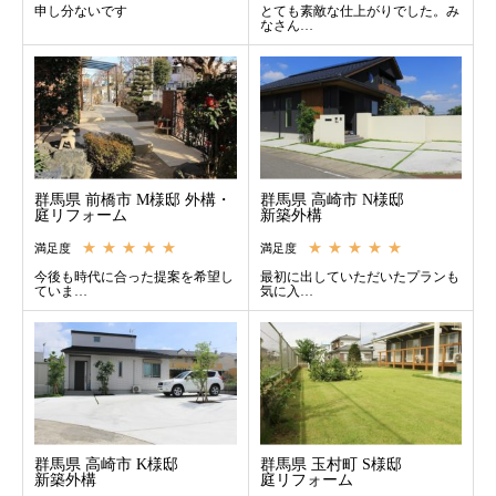
申し分ないです
とても素敵な仕上がりでした。み
なさん…
群馬県 前橋市 M様邸 外構・
群馬県 高崎市 N様邸
庭リフォーム
新築外構
★★★★★
★★★★★
満足度
満足度
今後も時代に合った提案を希望し
最初に出していただいたプランも
ていま…
気に入…
群馬県 高崎市 K様邸
群馬県 玉村町 S様邸
新築外構
庭リフォーム