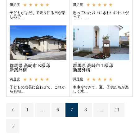
★★★★★
★★★★★
満足度
満足度
子どもがはだしで走り回る日が楽
思っていた以上にきれいに仕上が
しみで…
って、…
群馬県 高崎市 K様邸
群馬県 高崎市 T様邸
新築外構
新築外構
★★★★★
★★★★★
満足度
満足度
子どもの成長に合わせて、これか
車庫ができて、夏、子供たちが楽
らも相…
しく水…
1
…
6
7
8
…
11