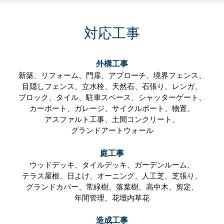
対応工事
外構工事
新築、
リフォーム、
門扉、
アプローチ、
境界フェンス、
目隠しフェンス、
立水栓、
天然石、
石張り、
レンガ、
ブロック、
タイル、
駐車スペース、
シャッターゲート、
カーポート、
ガレージ、
サイクルポート、
物置、
アスファルト工事、
土間コンクリート、
グランドアートウォール
庭工事
ウッドデッキ、
タイルデッキ、
ガーデンルーム、
テラス屋根、
日よけ、
オーニング、
人工芝、
芝張り、
グランドカバー、
常緑樹、
落葉樹、
高中木、
剪定、
年間管理、
花壇内草花
造成工事