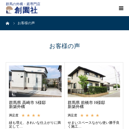
群馬の外構・庭専門店
創園社
ーム
お客様の声
HOME
施工事例一覧
お客様の声
店舗案内
会社概要
創園社とは
群馬県 高崎市 S様邸
群馬県 前橋市 H様邸
新築外構
新築外構
★★★★
★★★★
満足度
満足度
ご依頼の流れ
緑も増え、きれいな仕上がりに満
せまいスペースながら使い勝手良
足して…
く施工…